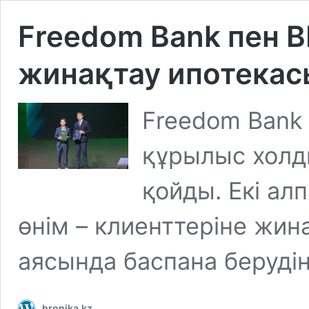
Freedom Bank пен BI 
жинақтау ипотекас
Freedom Bank 
құрылыс холд
қойды. Екі ал
өнім – клиенттеріне жи
аясында баспана берудің
hronika.kz