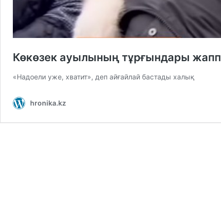
Көкөзек ауылының тұрғындары жаппа
«Надоели уже, хватит», деп айғайлай бастады халық
hronika.kz