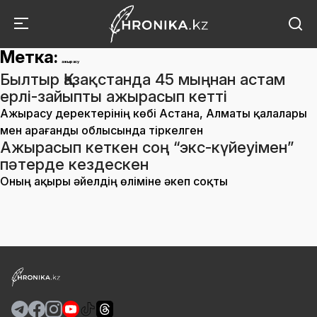
Метка:
ажырасу
Былтыр Қазақстанда 45 мыңнан астам
ерлі-зайыпты ажырасып кетті
Ажырасу деректерінің көбі Астана, Алматы қалалары
мен Қарағанды облысында тіркелген
Ажырасып кеткен соң “экс-күйеуімен”
пәтерде кездескен
Оның ақыры әйелдің өліміне әкеп соқты