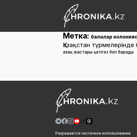
Метка:
балалар колония
Қазақстан түрмелерінде 
Қазақ жастары қатігез боп барады
Разрешается частичное использование