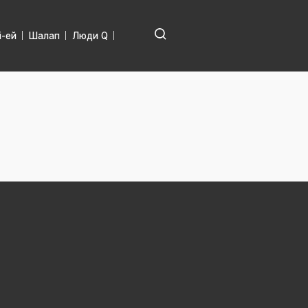
і-ей
Шалап
Люди Q