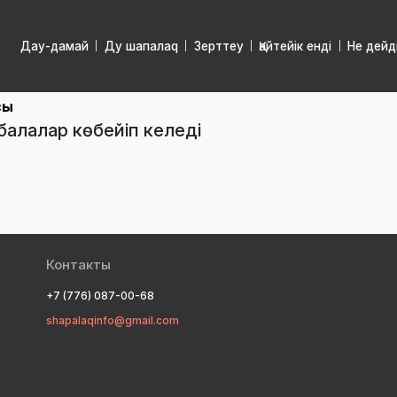
Дау-дамай
Ду шапалаq
Зерттеу
Қайтейік енді
Не дейд
сы
балалар көбейіп келеді
Контакты
+7 (776) 087-00-68
shapalaqinfo@gmail.com