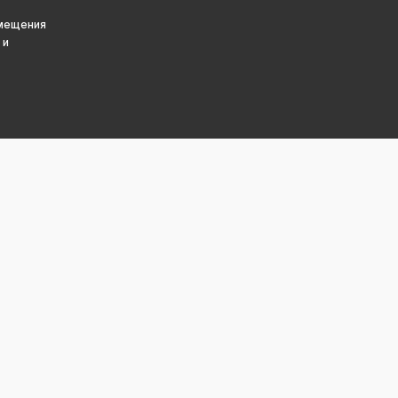
змещения
 и