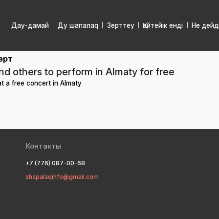
Дау-дамай
Ду шапалаq
Зерттеу
Қайтейік енді
Не дейд
ерт
 others to perform in Almaty for free
at a free concert in Almaty
Контакты
+7 (776) 087-00-68
shapalaqinfo@gmail.com