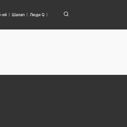
і-ей
Шалап
Люди Q