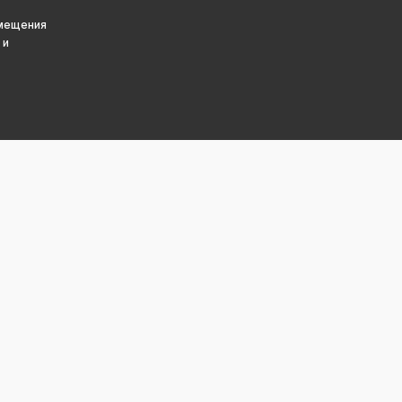
змещения
 и