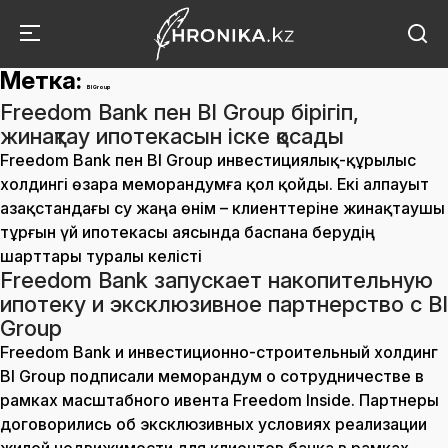
Метка:
BI Group
Freedom Bank пен BI Group бірігіп,
жинақтау ипотекасын іске қосады
Freedom Bank пен BI Group инвестициялық-құрылыс
холдингі өзара меморандумға қол қойды. Екі алпауыт
Қазақстандағы су жаңа өнім – клиенттеріне жинақтаушы
тұрғын үй ипотекасы аясында баспана берудің
шарттары туралы келісті
Freedom Bank запускает накопительную
ипотеку и эксклюзивное партнерство с BI
Group
Freedom Bank и инвестиционно-строительный холдинг
BI Group подписали меморандум о сотрудничестве в
рамках масштабного ивента Freedom Inside. Партнеры
договорились об эксклюзивных условиях реализации