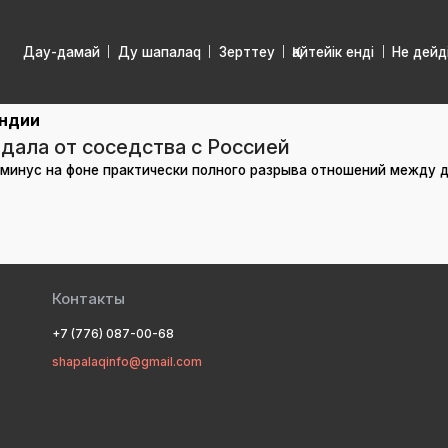
Дау-дамай
Ду шапалаq
Зерттеу
Қайтейік енді
Не дейд
ндии
дала от соседства с Россией
 минус на фоне практически полного разрыва отношений между 
Контакты
+7 (776) 087-00-68
shapalaqinfo@gmail.com