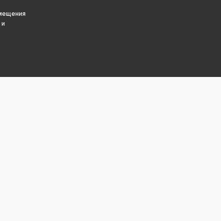
змещения
 и