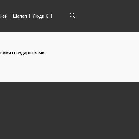
і-ей
Шалап
Люди Q
двумя государствами.