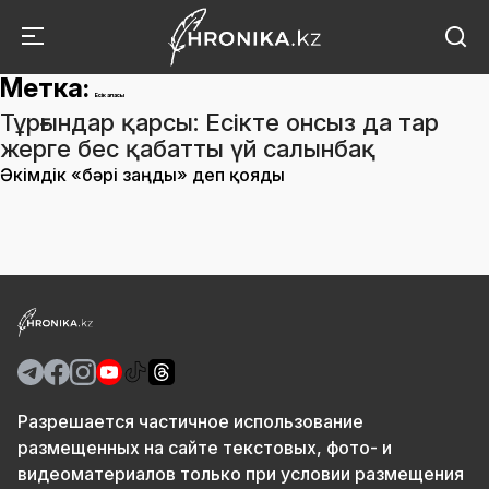
Метка:
Есік қаласы
Тұрғындар қарсы: Есікте онсыз да тар
жерге бес қабатты үй салынбақ
Әкімдік «бәрі заңды» деп қояды
Разрешается частичное использование
размещенных на сайте текстовых, фото- и
видеоматериалов только при условии размещения