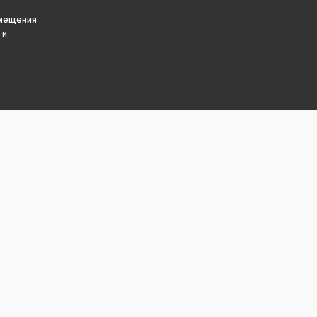
змещения
 и