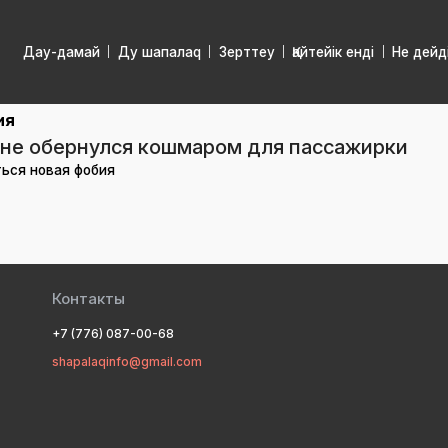
Дау-дамай
Ду шапалаq
Зерттеу
Қайтейік енді
Не дейд
ия
гоне обернулся кошмаром для пассажирки
ься новая фобия
Контакты
+7 (776) 087-00-68
shapalaqinfo@gmail.com