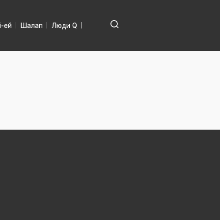
і-ей
Шалап
Люди Q