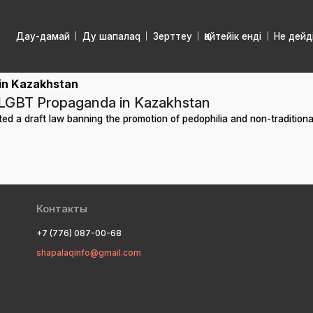
Дау-дамай
Ду шапалаq
Зерттеу
Қайтейік енді
Не дейд
in Kazakhstan
 LGBT Propaganda in Kazakhstan
d a draft law banning the promotion of pedophilia and non-traditional
Контакты
+7 (776) 087-00-68
shapalaqinfo@gmail.com