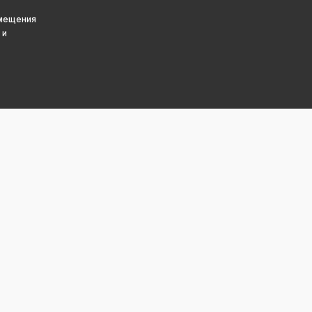
змещения
 и