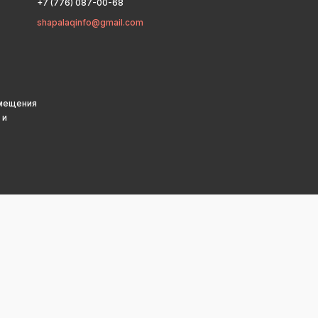
+7 (776) 087-00-68
shapalaqinfo@gmail.com
змещения
 и