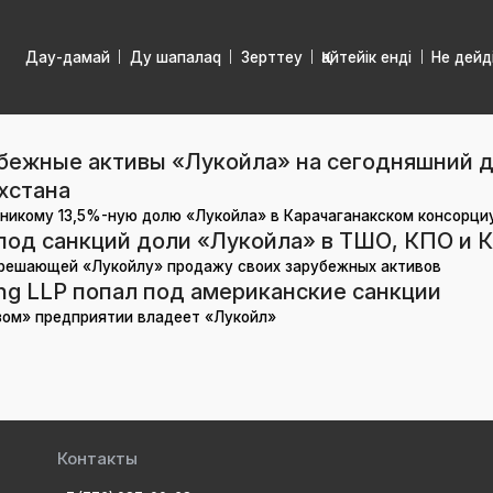
Дау-дамай
Ду шапалаq
Зерттеу
Қайтейік енді
Не дейд
бежные активы «Лукойла» на сегодняшний де
хстана
никому 13,5%-ную долю «Лукойла» в Карачаганакском консорц
од санкций доли «Лукойла» в ТШО, КПО и 
зрешающей «Лукойлу» продажу своих зарубежных активов
ing LLP попал под американские санкции
зом» предприятии владеет «Лукойл»
Контакты