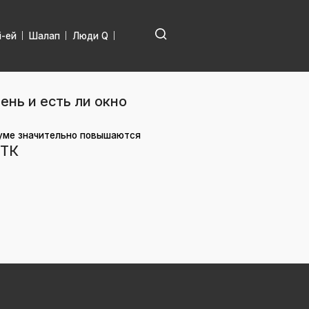
і-ей
Шалап
Люди Q
нь и есть ли окно
иуме значительно повышаются
КТК