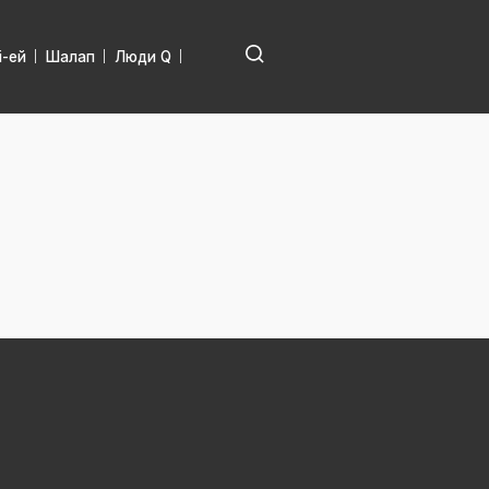
і-ей
Шалап
Люди Q