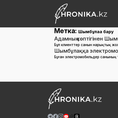
Метка:
Шымбұлаққа бару
Адамның көптігінен Шым
Бұл клиенттер санын нарықтық жол
Шымбұлаққа электромоб
Бұған электромобильдер санының 