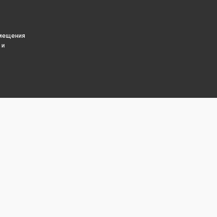
змещения
 и