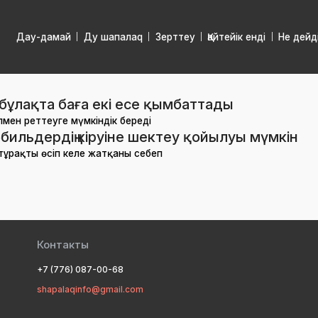
Дау-дамай
Ду шапалаq
Зерттеу
Қайтейік енді
Не дейд
бұлақта баға екі есе қымбаттады
мен реттеуге мүмкіндік береді
ильдердің кіруіне шектеу қойылуы мүмкін
тұрақты өсіп келе жатқаны себеп
Контакты
+7 (776) 087-00-68
shapalaqinfo@gmail.com