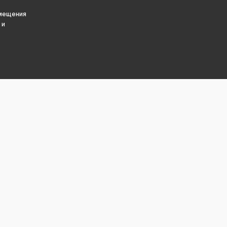
змещения
 и