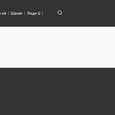
і-ей
Шалап
Люди Q