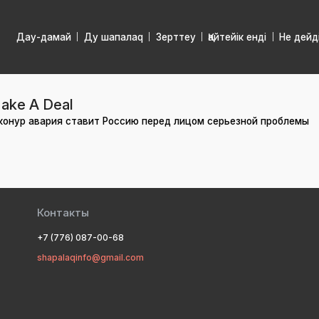
Дау-дамай
Ду шапалаq
Зерттеу
Қайтейік енді
Не дейд
ake A Deal
онур авария ставит Россию перед лицом серьезной проблемы
Контакты
+7 (776) 087-00-68
shapalaqinfo@gmail.com