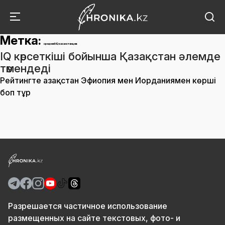
Метка:
средний IQ казахстанцев
IQ көрсеткіші бойынша Қазақстан әлемде
төмендеді
Рейтингте Қазақстан Эфиопия мен Иорданиямен көрші
боп тұр
Разрешается частичное использование
размещенных на сайте текстовых, фото- и