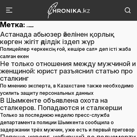
Метка:
сталкинг
Астанада абьюзер әйелінен қорлық
көрген жігіт әділдік іздеп жүр
Полицейлер «еркексің ғой, кешіре сал» деп істі жаба
салған екен
Не только отношения между мужчиной и
женщиной: юрист разъяснил статью про
сталкинг
По мнению эксперта, в Казахстане также необходимо
усилить защиту персональных данных
В Шымкенте объявлена охота на
сталкеров. Попадаются и сталкерши
Только за последнюю неделю пресс-служба
департамента полиции Шымкента сообщила о
задержании трёх мужчин, уже есть и первый приговор