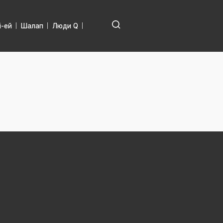
і-ей
Шалап
Люди Q