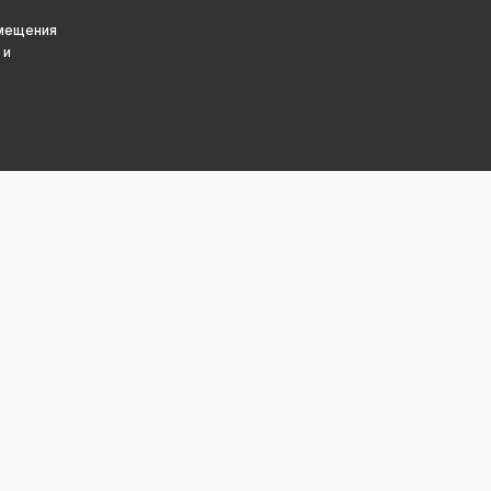
змещения
 и