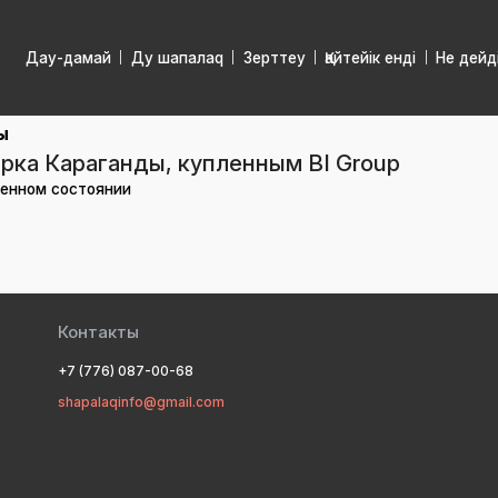
Дау-дамай
Ду шапалаq
Зерттеу
Қайтейік енді
Не дейд
ы
арка Караганды, купленным BI Group
шенном состоянии
Контакты
+7 (776) 087-00-68
shapalaqinfo@gmail.com