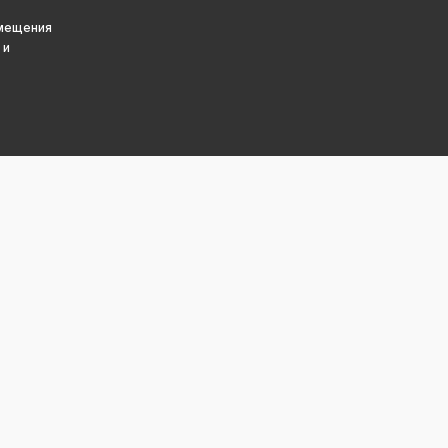
змещения
 и