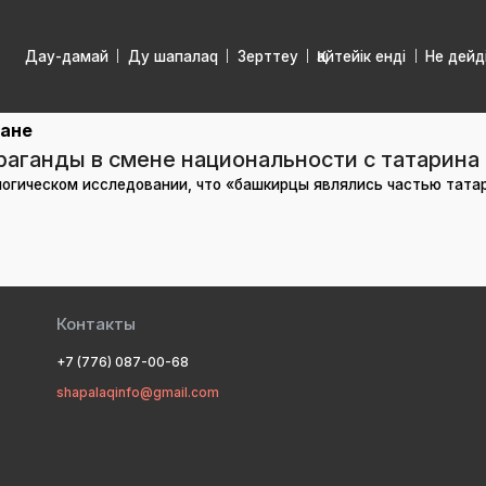
Дау-дамай
Ду шапалаq
Зерттеу
Қайтейік енді
Не дейд
тане
аганды в смене национальности с татарина
логическом исследовании, что «башкирцы являлись частью тата
Контакты
+7 (776) 087-00-68
shapalaqinfo@gmail.com