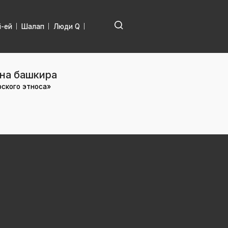
і-ей
Шалап
Люди Q
 на башкира
рского этноса»