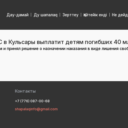
Дау-дамай
Ду шапалаq
Зерттеу
Қайтейік енді
Не дейд
С в Кульсары выплатит детям погибших 40 м
 и принял решение о назначении наказания в виде лишения своб
Контакты
+7 (776) 087-00-68
shapalaqinfo@gmail.com