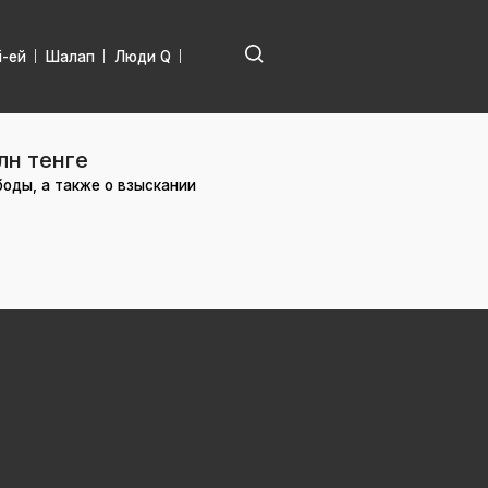
і-ей
Шалап
Люди Q
лн тенге
оды, а также о взыскании