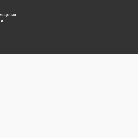
змещения
 и