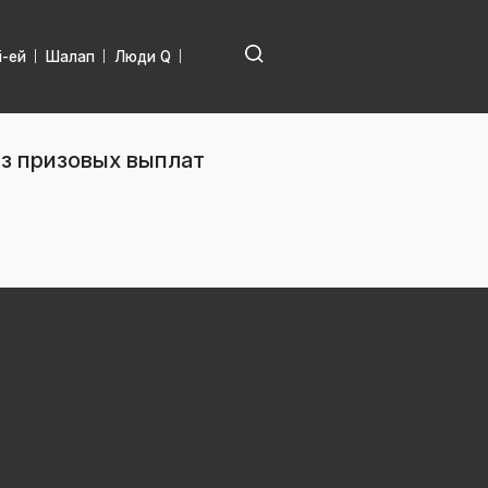
і-ей
Шалап
Люди Q
ез призовых выплат