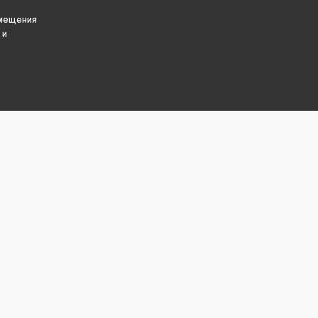
змещения
 и