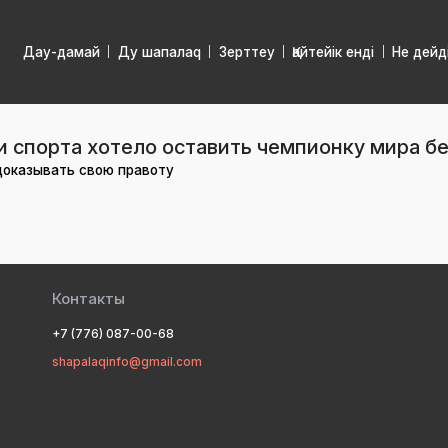
Дау-дамай
Ду шапалаq
Зерттеу
Қайтейік енді
Не дейд
 спорта хотело оставить чемпионку мира б
доказывать свою правоту
Контакты
+7 (776) 087-00-68
shapalaqinfo@gmail.com