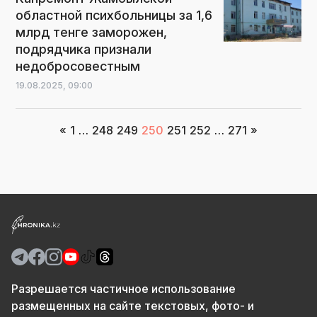
областной психбольницы за 1,6
млрд тенге заморожен,
подрядчика признали
недобросовестным
19.08.2025,
09:00
«
1
…
248
249
250
251
252
…
271
»
Разрешается частичное использование
размещенных на сайте текстовых, фото- и