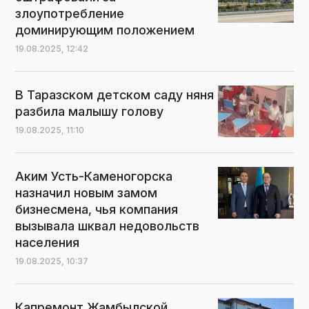
злоупотребление
доминирующим положением
19.08.2025,
12:42
В Таразском детском саду няня
разбила малышу голову
19.08.2025,
11:10
Аким Усть-Каменогорска
назначил новым замом
бизнесмена, чья компания
вызывала шквал недовольств
населения
19.08.2025,
10:37
Капремонт Жамбылской