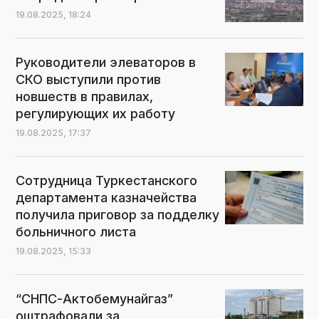
19.08.2025,
18:24
Руководители элеваторов в
СКО выступили против
новшеств в правилах,
регулирующих их работу
19.08.2025,
17:37
Сотрудница Туркестанского
департамента казначейства
получила приговор за подделку
больничного листа
19.08.2025,
15:33
“СНПС-Актобемунайгаз”
оштрафовали за