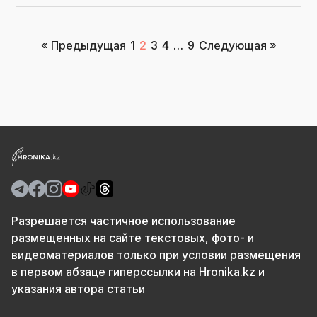
Пагинация
« Предыдущая
1
2
3
4
…
9
Следующая »
записей
Разрешается частичное использование
размещенных на сайте текстовых, фото- и
видеоматериалов только при условии размещения
в первом абзаце гиперссылки на Hronika.kz и
указания автора статьи