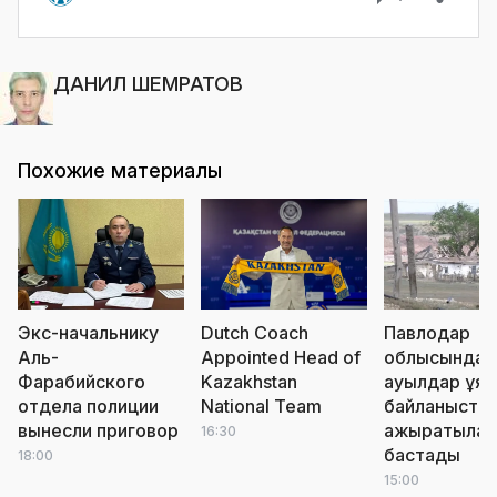
ДАНИЛ ШЕМРАТОВ
Похожие материалы
Экс-начальнику
Dutch Coach
Павлодар
Аль-
Appointed Head of
облысында
Фарабийского
Kazakhstan
ауылдар ұя
отдела полиции
National Team
байланыста
вынесли приговор
ажыратыла
16:30
бастады
18:00
15:00