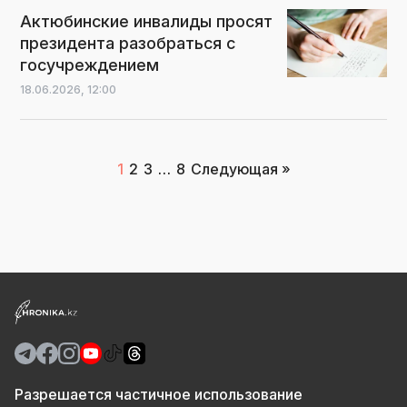
Актюбинские инвалиды просят
президента разобраться с
госучреждением
18.06.2026,
12:00
Пагинация
1
2
3
…
8
Следующая »
записей
Разрешается частичное использование