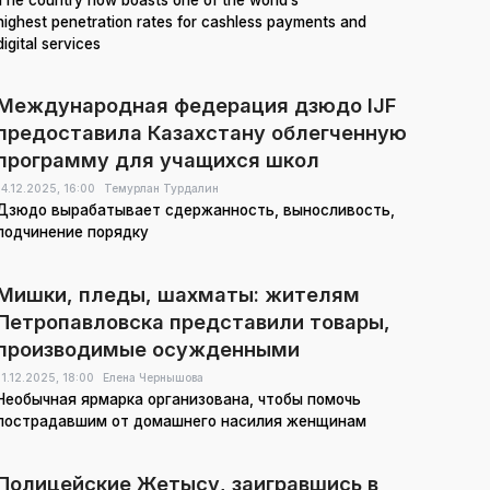
highest penetration rates for cashless payments and
digital services
Международная федерация дзюдо IJF
предоставила Казахстану облегченную
программу для учащихся школ
14.12.2025,
16:00
Темурлан Турдалин
Дзюдо вырабатывает сдержанность, выносливость,
подчинение порядку
Мишки, пледы, шахматы: жителям
Петропавловска представили товары,
производимые осужденными
11.12.2025,
18:00
Елена Чернышова
Необычная ярмарка организована, чтобы помочь
пострадавшим от домашнего насилия женщинам
Полицейские Жетысу, заигравшись в