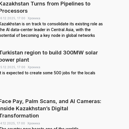
Kazakhstan Turns from Pipelines to
Processors
16.12.2025,
17:00
Хроника
Kazakhstan is on track to consolidate its existing role as
the AI data-center leader in Central Asia, with the
potential of becoming a key node in global networks
Turkistan region to build 300MW solar
power plant
15.12.2025,
17:00
Хроника
It is expected to create some 500 jobs for the locals
Face Pay, Palm Scans, and AI Cameras:
Inside Kazakhstan’s Digital
Transformation
14.12.2025,
17:00
Хроника
The country now boasts one of the world’s