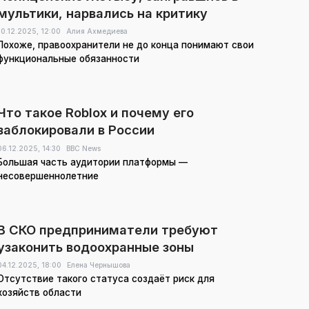
мультики, нарвались на критику
10.12.2025,
12:00
Алия Ахмедиева
Похоже, правоохранители не до конца понимают свои
функциональные обязанности
Что такое Roblox и почему его
заблокировали в России
06.12.2025,
14:30
ВВС News
Большая часть аудитории платформы —
несовершеннолетние
В СКО предприниматели требуют
узаконить водоохранные зоны
04.12.2025,
18:00
Елена Чернышова
Отсутствие такого статуса создаёт риск для
хозяйств области