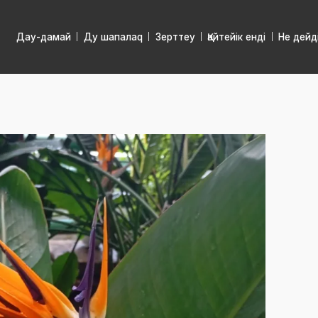
Дау-дамай
Ду шапалаq
Зерттеу
Қайтейік енді
Не дейд