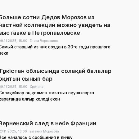
Больше сотни Дедов Морозов из
частной коллекции можно увидеть на
выставке в Петропавловске
29.11.2025,
18:00
Елена Чернышова
Самый старший из них создан в 30-е годы прошлого
века
Түркістан облысында солақай балалар
оқитын сынып бар
29.11.2025,
15:00
Хроника
Солақайлар оң қолмен жазатын оқушыларға
қарағанда алғыр келеді екен
Верненский след в небе Франции
23.11.2025,
16:00
Евгения Морозова
Все началось с сообщения в личку