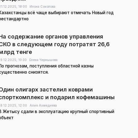
21.12.2025,
18:00
Илона Соколова
Казахстанцы всё чаще выбирают отмечать Новый год
нестандартно
На содержание органов управления
СКО в следующем году потратят 26,6
млрд тенге
19.12.2025,
10:30
Елена Чернышова
По прогнозам, поступления областной казны
существенно снизятся.
Один олигарх застелил коврами
спорткомплекс и подарил кофемашины
18.12.2025,
12:00
Алия Ахмедиева
В Жетысу сдали в эксплуатацию крупный спортивный
объект