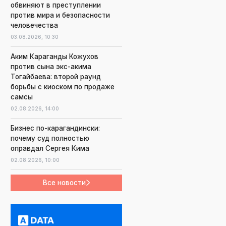
обвиняют в преступлении
против мира и безопасности
человечества
03.08.2026,
10:30
Аким Караганды Кожухов
против сына экс-акима
Тогайбаева: второй раунд
борьбы с киоском по продаже
самсы
02.08.2026,
14:00
Бизнес по-карагандински:
почему суд полностью
оправдал Сергея Кима
02.08.2026,
10:00
Все новости