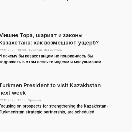
Мишне Тора, шариат и законы
Казахстана: как возмещают ущерб?
22.11.2025,
18:00
Акмарал Шаяхметова
И почему бы казахстанцам не понравилось бы
подражать в этом аспекте иудеям и мусульманам
Turkmen President to visit Kazakhstan
next week
22.11.2025,
17:30
Хроника
Focusing on prospects for strengthening the Kazakhstan-
Turkmenistan strategic partnership, are scheduled