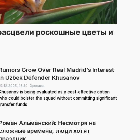
расцвели роскошные цветы и
Rumors Grow Over Real Madrid’s Interest
in Uzbek Defender Khusanov
23.12.2025,
16:30
Хроника
Khusanov is being evaluated as a cost-effective option
who could bolster the squad without committing significant
transfer funds
Роман Альманский: Несмотря на
сложные времена, люди хотят
праздник