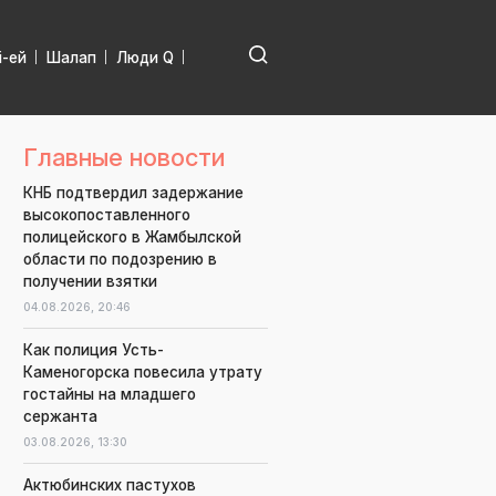
і-ей
Шалап
Люди Q
Главные новости
КНБ подтвердил задержание
высокопоставленного
полицейского в Жамбылской
области по подозрению в
получении взятки
04.08.2026,
20:46
Как полиция Усть-
Каменогорска повесила утрату
гостайны на младшего
сержанта
03.08.2026,
13:30
Актюбинских пастухов