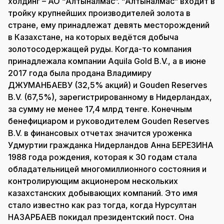
холдинг – АО “Алтыналмас”. “Алтыналмас” входит в
тройку крупнейших производителей золота в
стране, ему принадлежат девять месторождений
в Казахстане, на которых ведётся добыча
золотосодержащей руды. Когда-то компания
принадлежала компании Aquila Gold B.V., а в июне
2017 года была продана Владимиру
ДЖУМАНБАЕВУ (32,5% акций) и Gouden Reserves
B.V. (67,5%), зарегистрированному в Нидерландах,
за сумму не менее 17,4 млрд тенге. Конечным
бенефициаром и руководителем Gouden Reserves
B.V. в финансовых отчетах значится уроженка
Удмуртии гражданка Нидерландов Анна БЕРЕЗИНА
1988 года рождения, которая к 30 годам стала
обладательницей многомиллионного состояния и
контролирующим акционером нескольких
казахстанских добывающих компаний. Это имя
стало известно как раз тогда, когда Нурсултан
НАЗАРБАЕВ покидал президентский пост. Она