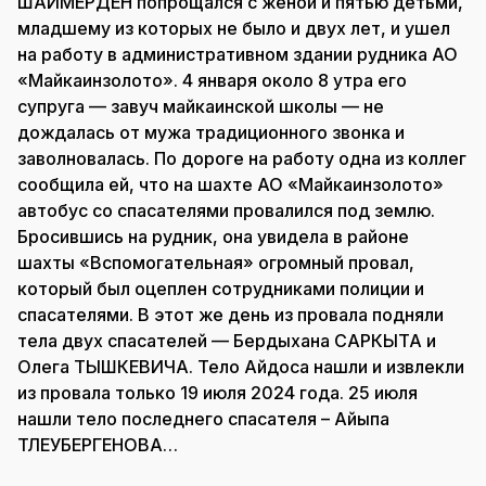
ШАЙМЕРДЕН попрощался с женой и пятью детьми,
младшему из которых не было и двух лет, и ушел
на работу в административном здании рудника АО
«Майкаинзолото». 4 января около 8 утра его
супруга — завуч майкаинской школы — не
дождалась от мужа традиционного звонка и
заволновалась. По дороге на работу одна из коллег
сообщила ей, что на шахте АО «Майкаинзолото»
автобус со спасателями провалился под землю.
Бросившись на рудник, она увидела в районе
шахты «Вспомогательная» огромный провал,
который был оцеплен сотрудниками полиции и
спасателями. В этот же день из провала подняли
тела двух спасателей — Бердыхана САРКЫТА и
Олега ТЫШКЕВИЧА. Тело Айдоса нашли и извлекли
из провала только 19 июля 2024 года. 25 июля
нашли тело последнего спасателя – Айыпа
ТЛЕУБЕРГЕНОВА…