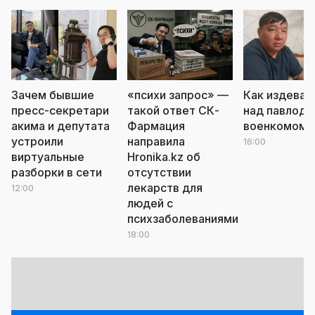
Зачем бывшие
«психи запрос» —
Как издеваю
пресс-секретари
такой ответ СК-
над павлода
акима и депутата
Фармация
военкомом
л
устроили
направила
16:00
виртуальные
Hronika.kz об
разборки в сети
отсутствии
лекарств для
12:00
людей с
психзаболеваниями
18:00