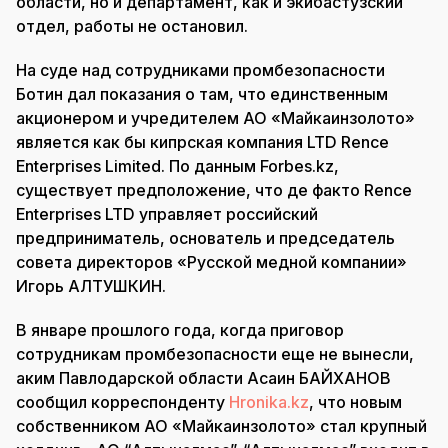
области, но и департамент, как и экибастузский
отдел, работы не остановил.
На суде над сотрудниками промбезопасности
Ботин дал показания о там, что единственным
акционером и учредителем АО «Майкаинзолото»
является как бы кипрская компания LTD Rence
Enterprises Limited. По данным Forbes.kz,
существует предположение, что де факто Rence
Enterprises LTD управляет российский
предприниматель, основатель и председатель
совета директоров «Русской медной компании»
Игорь АЛТУШКИН.
В январе прошлого года, когда приговор
сотрудникам промбезопасности еще не вынесли,
аким Павлодарской области Асаин БАЙХАНОВ
сообщил корреспонденту
Hronika.kz
, что новым
собственником АО «Майкаинзолото» стал крупный