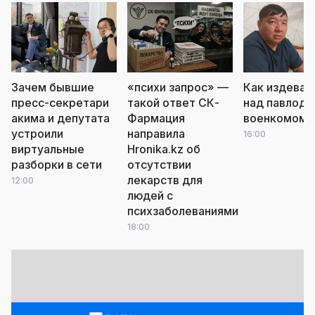
Зачем бывшие
«психи запрос» —
Как издеваю
пресс-секретари
такой ответ СК-
над павлода
акима и депутата
Фармация
военкомом
л
устроили
направила
16:00
виртуальные
Hronika.kz об
разборки в сети
отсутствии
лекарств для
12:00
людей с
психзаболеваниями
18:00