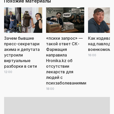
Похожие материалы
Зачем бывшие
«психи запрос» —
Как издеваю
пресс-секретари
такой ответ СК-
над павлода
акима и депутата
Фармация
военкомом
л
устроили
направила
16:00
виртуальные
Hronika.kz об
разборки в сети
отсутствии
лекарств для
12:00
людей с
психзаболеваниями
18:00