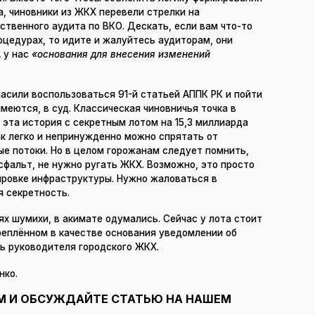
, чиновники из ЖКХ перевели стрелки на
твенного аудита по ВКО. Дескать, если вам что-то
оцедурах, то идите и жалуйтесь аудиторам, они
 у нас
«основания для внесения изменений
ласили воспользоваться 91-й статьей АППК РК и пойти
меются, в суд. Классическая чиновничья точка в
эта история с секретным лотом на 15,3 миллиарда
ак легко и непринужденно можно спрятать от
е потоки. Но в целом горожанам следует помнить,
асфальт, не нужно ругать ЖКХ. Возможно, это просто
ировке инфраструктуры. Нужно жаловаться в
я секретность.
ях шумихи, в акимате одумались. Сейчас у лота стоит
реплённом в качестве основания уведомлении об
сь руководителя городского ЖКХ.
нко.
М И ОБСУЖДАЙТЕ СТАТЬЮ НА НАШЕМ