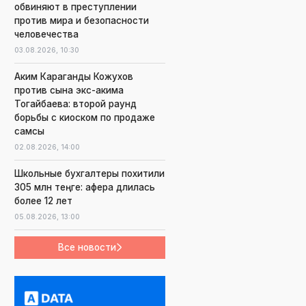
обвиняют в преступлении
против мира и безопасности
человечества
03.08.2026,
10:30
Аким Караганды Кожухов
против сына экс-акима
Тогайбаева: второй раунд
борьбы с киоском по продаже
самсы
02.08.2026,
14:00
Школьные бухгалтеры похитили
305 млн теңге: афера длилась
более 12 лет
05.08.2026,
13:00
Все новости