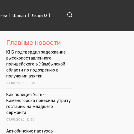
і-ей
Шалап
Люди Q
Главные новости
КНБ подтвердил задержание
высокопоставленного
полицейского в Жамбылской
области по подозрению в
получении взятки
04.08.2026,
20:46
Как полиция Усть-
Каменогорска повесила утрату
гостайны на младшего
сержанта
03.08.2026,
13:30
Актюбинских пастухов