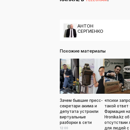
АНТОН
СЕРГИЕНКО
Похожие материалы
Зачем бывшие пресс-
«психи запр
секретари акима и
такой ответ
депутата устроили
Фармация н
виртуальные
Hronika.kz об
разборки в сети
отсутствии 
для людей с
12:00