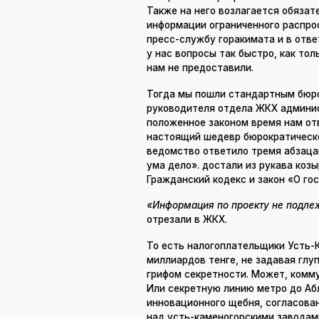
Также на него возлагается обяза
информации ограниченного распро
пресс-службу горакимата и в отв
у нас вопросы так быстро, как то
нам не предоставили.
Тогда мы пошли стандартным бюро
руководителя отдела ЖКХ админи
положенное законом время нам отв
настоящий шедевр бюрократическо
ведомство ответило тремя абзацам
ума дело». достали из рукава коз
Гражданский кодекс и закон «О гос
«Информация по проекту не подле
отрезали в ЖКХ.
То есть налогоплательщики Усть-
миллиардов тенге, не задавая глуп
грифом секретности. Может, комм
Или секретную линию метро до Аб
инновационного щебня, согласован
над усть-каменогорскими заводам