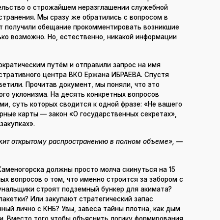
тельство о строжайшем неразглашении служебной
странения. Мы сразу же обратились с вопросом в
ет получили обещание прокомментировать возникшие
лько возможно. Но, естественно, никакой информации
кратическим путём и отправили запрос на имя
стративного центра ВКО Ержана ИБРАЕВА. Спустя
етили. Прочитав документ, мы поняли, что это
го уклонизма. На десять конкретных вопросов
и, суть которых сводится к одной фразе: «Не вашего
ырные карты — закон «О государственных секретах»,
закупках».
жит открытому распространению в полном объеме»,
—
Каменогорска должны просто молча скинуться на 15
ых вопросов о том, что именно строится за забором с
унальщики строят подземный бункер для акимата?
лакетки? Или закупают стратегический запас
ный лично с КНБ? Увы, завеса тайны плотна, как дым
и. Вместо того чтобы объяснить логику формирования