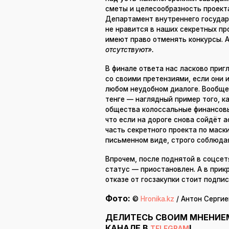
сметы и целесообразность проекта
Департамент внутреннего государс
не нравится в наших секретных пр
имеют право отменять конкурсы. А
отсутствуют».
В финале ответа нас ласково приг
со своими претензиями, если они и
любом неудобном диалоге. Вообще 
тенге — наглядный пример того, к
общества колоссальные финансовы
что если на дороге снова сойдёт 
часть секретного проекта по маск
письменном виде, строго соблюда
Впрочем, после поднятой в соцсет
статус — приостановлен. А в прик
отказе от госзакупки стоит подпи
Фото:
©
Hronika.kz
/ Антон Сергие
ДЕЛИТЕСЬ СВОИМ МНЕНИЕ
КАНАЛЕ В
!
TELEGRAM