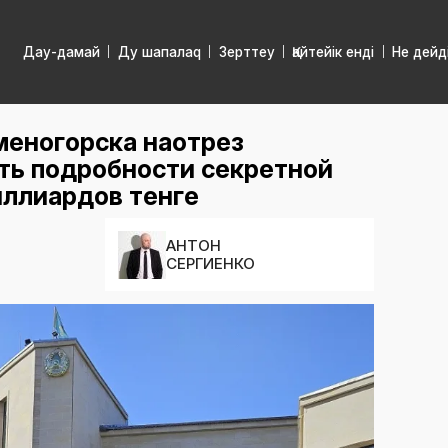
Дау-дамай
Ду шапалаq
Зерттеу
Қайтейік енді
Не дейд
меногорска наотрез
ть подробности секретной
иллиардов тенге
АНТОН
СЕРГИЕНКО