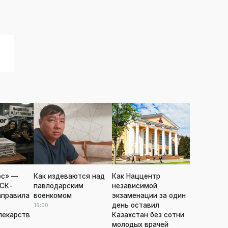
ос» —
Как издеваются над
Как Наццентр
 СК-
павлодарским
независимой
аправила
военкомом
экзаменации за один
день оставил
16:00
лекарств
Казахстан без сотни
молодых врачей