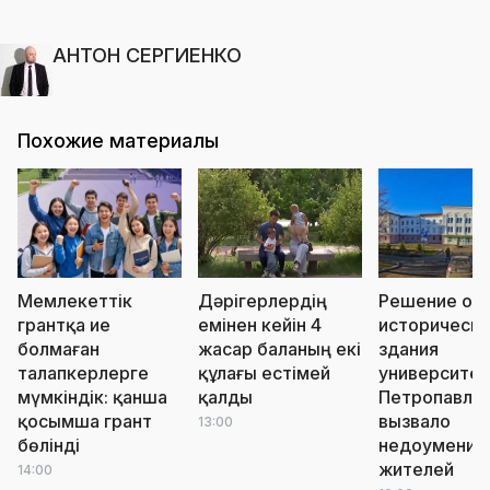
АНТОН СЕРГИЕНКО
Похожие материалы
Мемлекеттік
Дәрігерлердің
Решение о с
грантқа ие
емінен кейін 4
историческо
болмаған
жасар баланың екі
здания
талапкерлерге
құлағы естімей
университет
мүмкіндік: қанша
қалды
Петропавло
қосымша грант
вызвало
13:00
бөлінді
недоумение
жителей
14:00