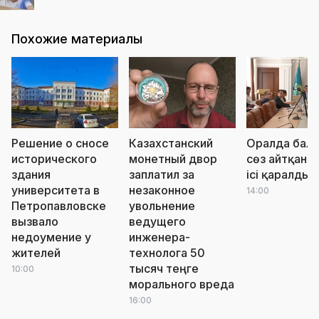
Похожие материалы
Решение о сносе
Казахстанский
Оралда бала
исторического
монетный двор
сөз айтқан ә
здания
заплатил за
ісі қаралды
университета в
незаконное
14:00
Петропавловске
увольнение
вызвало
ведущего
недоумение у
инженера-
жителей
технолога 50
тысяч теңге
10:00
морального вреда
16:00