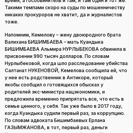
время, а гособвинитель и там, и там один и тот же.
Такими темпами скоро на суды по мошенничеству
никаких прокуроров не хватит, да и журналистов
тоже.
Напомним, Кемелову – жену двоюродного брата
Валихана БИШИМБАЕВА – мать Куандыка
БИШИМБАЕВА Альмира НУРЛЫБЕКОВА обвинила в
присвоении 990 тысяч долларов. По словам
Нурлыбековой, когда шло расследование убийства
Салтанат НУКЕНОВОЙ, Кемелова сообщила ей, что
у нее есть родственник в Антикоре, который
якобы сообщил о готовящихся обысках у
родителей экс-министра нацэкономики, и
предложила временно припрятать все, что есть в
семье ценного, у себя. Так уже было в 2017 году,
когда Куандыка судили первый раз, за коррупцию.
По словам адвоката Бишимбаевых Ерлана
ГАЗЫМЖАНОВА, в тот, первый раз, деньги