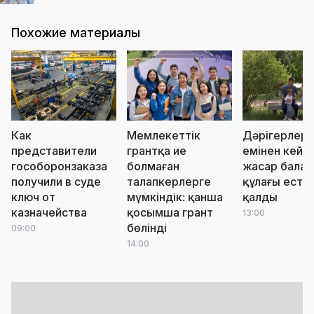
Похожие материалы
Как
Мемлекеттік
Дәрігерлерд
представители
грантқа ие
емінен кейін
гособоронзаказа
болмаған
жасар балан
получили в суде
талапкерлерге
құлағы есті
ключ от
мүмкіндік: қанша
қалды
казначейства
қосымша грант
13:00
бөлінді
09:00
14:00