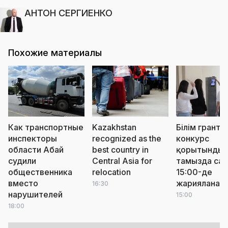
АНТОН СЕРГИЕНКО
Похожие материалы
Как транспортные
Kazakhstan
Білім грантт
инспекторы
recognized as the
конкурс
области Абай
best country in
қорытындыс
судили
Central Asia for
тамызда сағ
общественника
relocation
15:00-де
вместо
жарияланад
16:30
нарушителей
15:00
18:00