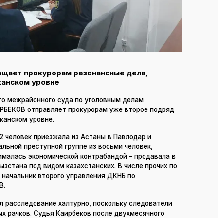
ащает прокурорам резонансные дела,
канском уровне
о межрайонного суда по уголовным делам
РБЕКОВ отправляет прокурорам уже второе подряд
канском уровне.
42 человек приезжала из Астаны в Павлодар и
льной преступной группе из восьми человек,
нималась экономической контрабандой – продавала в
ргызстана под видом казахстанских. В числе прочих по
начальник второго управления ДКНБ по
В.
л расследование халтурно, поскольку следователи
х рачков. Судья Каирбеков после двухмесячного