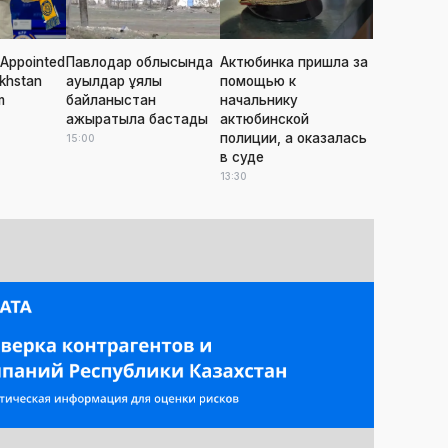
Appointed
Павлодар облысында
Актюбинка пришла за
khstan
ауылдар ұялы
помощью к
m
байланыстан
начальнику
ажыратыла бастады
актюбинской
полиции, а оказалась
15:00
в суде
13:30