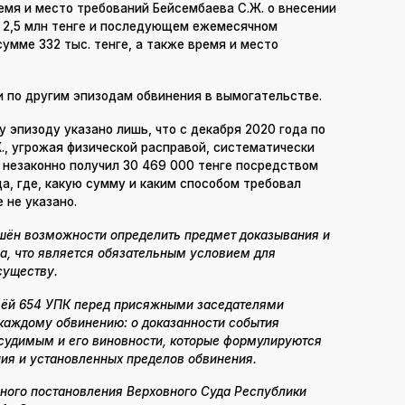
емя и место требований Бейсембаева С.Ж. о внесении
е 2,5 млн тенге и последующем ежемесячном
умме 332 тыс. тенге, а также время и место
и по другим эпизодам обвинения в вымогательстве.
эпизоду указано лишь, что с декабря 2020 года по
., угрожая физической расправой, систематически
и незаконно получил 30 469 000 тенге посредством
да, где, какую сумму и каким способом требовал
 не указано.
ишён возможности определить предмет доказывания и
а, что является обязательным условием для
существу.
атьёй 654 УПК перед присяжными заседателями
 каждому обвинению: о доказанности события
дсудимым и его виновности, которые формулируются
ия и установленных пределов обвинения.
вного постановления Верховного Суда Республики