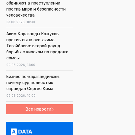
обвиняют в преступлении
против мира и безопасности
человечества
03.08.2026,
10:30
Аким Караганды Кожухов
против сына экс-акима
Тогайбаева: второй раунд
борьбы с киоском по продаже
самсы
02.08.2026,
14:00
Бизнес по-карагандински:
почему суд полностью
оправдал Сергея Кима
02.08.2026,
10:00
Все новости