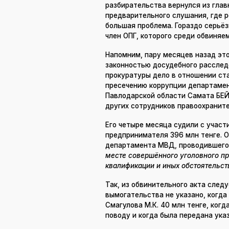
разбирательства вернулся из глав
предварительного слушания, где р
большая проблема. Гораздо серьёз
член ОПГ, которого среди обвиняем
Напомним, пару месяцев назад это
законностью досудебного расслед
прокуратуры дело в отношении ст
пресечению коррупции департамен
Павлодарской области Самата БЕ
других сотрудников правоохраните
Его четыре месяца судили с учас
предпринимателя 396 млн тенге. О
департамента МВД, проводившего
месте совершённого уголовного пр
квалификации и иных обстоятельс
Так, из обвинительного акта след
вымогательства не указано, когда
Смагулова М.К. 40 млн тенге, когд
поводу и когда была передана ука