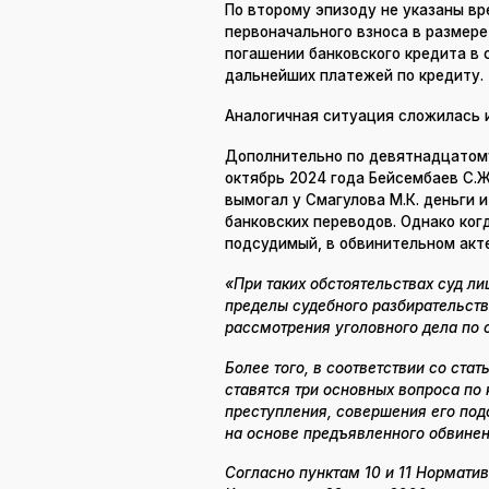
По второму эпизоду не указаны вр
первоначального взноса в размер
погашении банковского кредита в с
дальнейших платежей по кредиту.
Аналогичная ситуация сложилась 
Дополнительно по девятнадцатому 
октябрь 2024 года Бейсембаев С.Ж
вымогал у Смагулова М.К. деньги 
банковских переводов. Однако ког
подсудимый, в обвинительном акте
«При таких обстоятельствах суд л
пределы судебного разбирательств
рассмотрения уголовного дела по 
Более того, в соответствии со ст
ставятся три основных вопроса по
преступления, совершения его по
на основе предъявленного обвинен
Согласно пунктам 10 и 11 Нормати