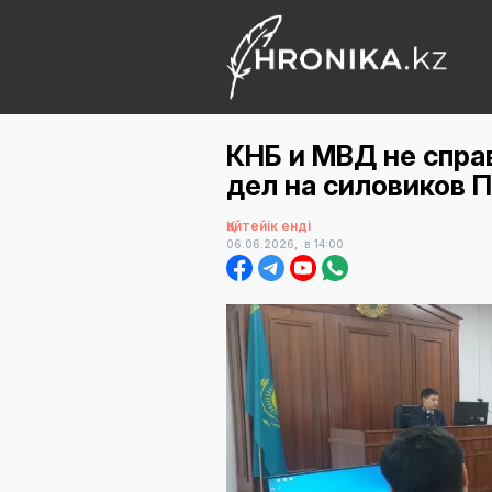
КНБ и МВД не спра
дел на силовиков 
Қайтейік енді
06.06.2026,
в 14:00