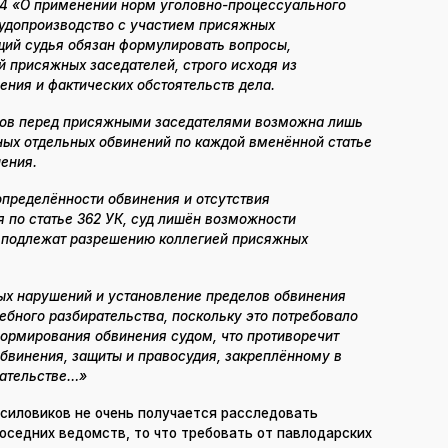
 4 «О применении норм уголовно-процессуального
судопроизводство с участием присяжных
щий судья обязан формулировать вопросы,
 присяжных заседателей, строго исходя из
ния и фактических обстоятельств дела.
сов перед присяжными заседателями возможна лишь
ных отдельных обвинений по каждой вменённой статье
ения.
определённости обвинения и отсутствия
 по статье 362 УК, суд лишён возможности
 подлежат разрешению коллегией присяжных
ых нарушений и установление пределов обвинения
ебного разбирательства, поскольку это потребовало
ормирования обвинения судом, что противоречит
бвинения, защиты и правосудия, закреплённому в
дательстве…»
 силовиков не очень получается расследовать
соседних ведомств, то что требовать от павлодарских