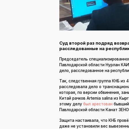
Суд второй раз подряд возвр
расследованные на республи
Председатель специализированног
Павлодарской области Нурлан КАИ
дело, расследованное на республи
Так, следственная группа КНБ из 
расследовала дело о транснациона
которая, по версии обвинения, за
Китай рачков Artemia salina из Кы
этому делу
был арестован
бывший 
Павлодарской области Канат ЗЕНО
Защита настаивала, что КНБ провё
даже не установили вес вывезенны