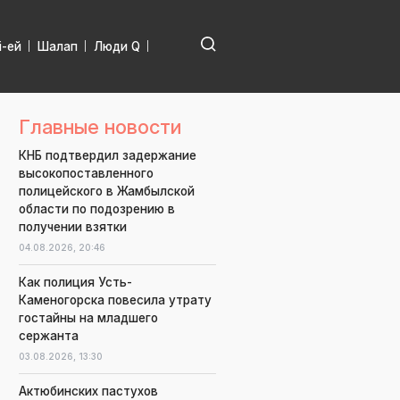
і-ей
Шалап
Люди Q
Главные новости
КНБ подтвердил задержание
высокопоставленного
полицейского в Жамбылской
области по подозрению в
получении взятки
04.08.2026,
20:46
Как полиция Усть-
Каменогорска повесила утрату
гостайны на младшего
сержанта
03.08.2026,
13:30
Актюбинских пастухов