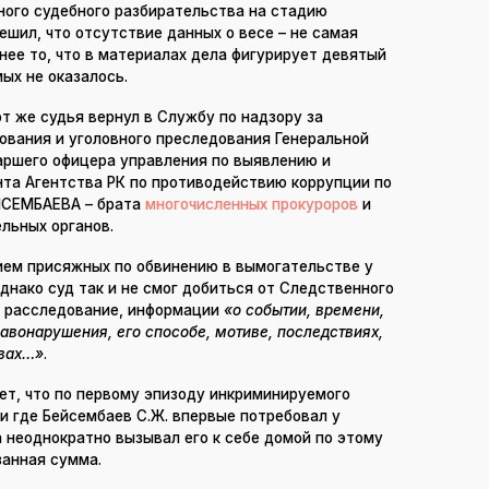
ного судебного разбирательства на стадию
ешил, что отсутствие данных о весе – не самая
нее то, что в материалах дела фигурирует девятый
ых не оказалось.
т же судья вернул в Службу по надзору за
ования и уголовного преследования Генеральной
аршего офицера управления по выявлению и
та Агентства РК по противодействию коррупции по
ЙСЕМБАЕВА – брата
многочисленных прокуроров
и
льных органов.
тием присяжных по обвинению в вымогательстве у
днако суд так и не смог добиться от Следственного
 расследование, информации
«о событии, времени,
авонарушения, его способе, мотиве, последствиях,
твах…»
.
ует, что по первому эпизоду инкриминируемого
 и где Бейсембаев С.Ж. впервые потребовал у
а неоднократно вызывал его к себе домой по этому
занная сумма.