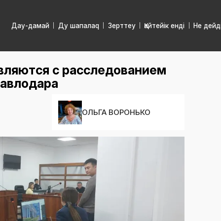
Дау-дамай
Ду шапалаq
Зерттеу
Қайтейік енді
Не дейд
вляются с расследованием
Павлодара
ОЛЬГА ВОРОНЬКО