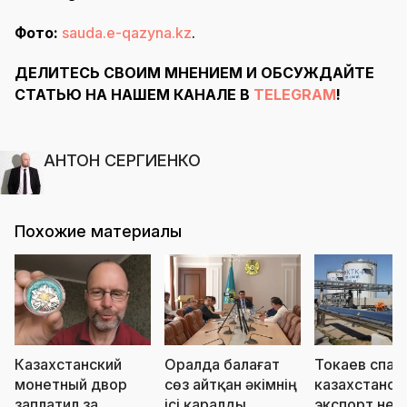
Фото:
sauda.e-qazyna.kz
.
ДЕЛИТЕСЬ СВОИМ МНЕНИЕМ И ОБСУЖДАЙТЕ
СТАТЬЮ НА НАШЕМ КАНАЛЕ В
TELEGRAM
!
АНТОН СЕРГИЕНКО
Похожие материалы
Казахстанский
Оралда балағат
Токаев спас
монетный двор
сөз айтқан әкімнің
казахстанск
заплатил за
ісі қаралды
экспорт неф