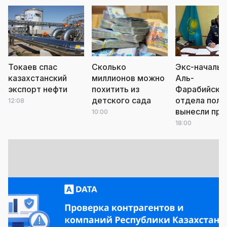
Токаев спас
Сколько
Экс-начальн
казахстанский
миллионов можно
Аль-
экспорт нефти
похитить из
Фарабийско
детского сада
отдела поли
12:08
вынесли при
10:00
18:00