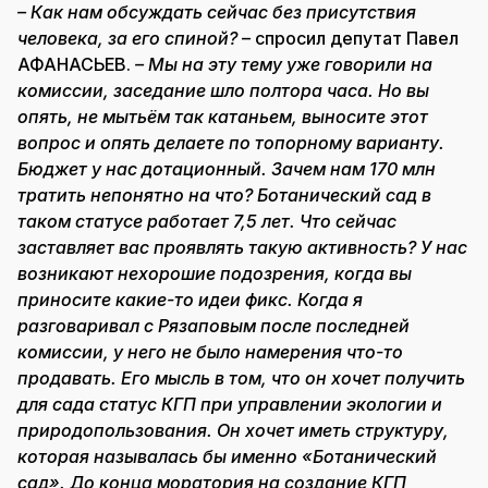
– Как нам обсуждать сейчас без присутствия
человека, за его спиной?
– спросил депутат Павел
АФАНАСЬЕВ.
– Мы на эту тему уже говорили на
комиссии, заседание шло полтора часа. Но вы
опять, не мытьём так катаньем, выносите этот
вопрос и опять делаете по топорному варианту.
Бюджет у нас дотационный. Зачем нам 170 млн
тратить непонятно на что? Ботанический сад в
таком статусе работает 7,5 лет. Что сейчас
заставляет вас проявлять такую активность? У нас
возникают нехорошие подозрения, когда вы
приносите какие-то идеи фикс. Когда я
разговаривал с Рязаповым после последней
комиссии, у него не было намерения что-то
продавать. Его мысль в том, что он хочет получить
для сада статус КГП при управлении экологии и
природопользования. Он хочет иметь структуру,
которая называлась бы именно «Ботанический
сад». До конца моратория на создание КГП