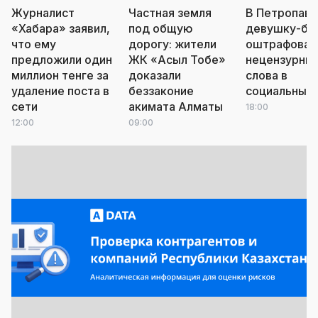
Журналист
Частная земля
В Петропавл
«Хабара» заявил,
под общую
девушку-бл
что ему
дорогу: жители
оштрафовал
предложили один
ЖК «Асыл Тобе»
нецензурны
миллион тенге за
доказали
слова в
удаление поста в
беззаконие
социальных 
сети
акимата Алматы
18:00
12:00
09:00