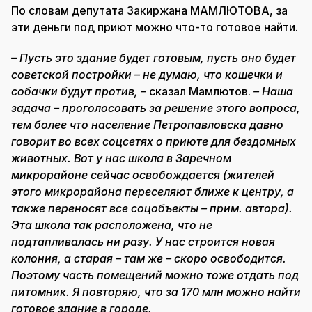
По словам депутата Закиржана МАМЛЮТОВА, за
эти деньги под приют можно что-то готовое найти.
– Пусть это здание будет готовым, пусть оно будет
советской постройки – не думаю, что кошечки и
собачки будут против,
– сказал Мамлютов.
– Наша
задача – проголосовать за решение этого вопроса,
тем более что население Петропавловска давно
говорит во всех соцсетях о приюте для бездомных
животных. Вот у нас школа в Заречном
микрорайоне сейчас освобождается (жителей
этого микрорайона переселяют ближе к центру, а
также переносят все соцобъекты – прим. автора).
Эта школа так расположена, что не
подтапливалась ни разу. У нас строится новая
колония, а старая – там же – скоро освободится.
Поэтому часть помещений можно тоже отдать под
питомник. Я повторяю, что за 170 млн можно найти
готовое здание в городе.