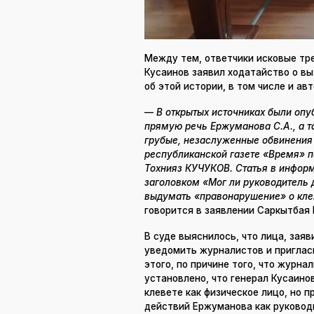
Между тем, ответчики исковые тре
Кусаинов заявил ходатайство о вы
об этой истории, в том числе и ав
—
В открытых источниках были оп
прямую речь Ержуманова С.А., а т
грубые, незаслуженные обвинения 
республиканской газете «Время» п
Тохнияз КУЧУКОВ. Статья в информ
заголовком «Мог ли руководитель
выдумать «правонарушение» о кле
говорится в заявлении Саркытбая 
В суде выяснилось, что лица, зая
уведомить журналистов и пригласи
этого, по причине того, что журна
установлено, что генерал Кусаинов
клевете как физическое лицо, но п
действий Ержуманова как руковод