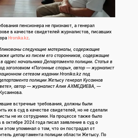
бования пенсионера не признают, а генерал
зове в качестве свидетелей журналистов, писавших
тора
Hronika.kz
.
убликованы следующие материалы, содержащие
акже цитаты из писем его сторонников, содержащие
в адрес начальника Департамента полиции. Статья в
од заголовком «Погонные споры», автор — журналист
ационном сетевом издании Hronika.kz под
 департамента полиции Жетысу генерал Кусаинов
вете», автор — журналист Алия АХМЕДИЕВА,
—
Кусаинова.
вившие встречные требования, должны были
ть их в суд в качестве свидетелей, но не сделали
листы не их сотрудники. На процессе также было
 в октябре 2024 года писал заявление в суд о
ри этом упоминал о том, что он пострадал от
итель департамента полиции области Жетысу. По