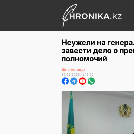
Неужели на генера
завести дело о п
полномочий
Қайтейік енді
30.06.2026,
в 12:00