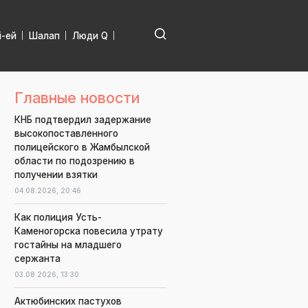
і-ей
Шалап
Люди Q
Главные новости
КНБ подтвердил задержание
высокопоставленного
полицейского в Жамбылской
области по подозрению в
получении взятки
04.08.2026,
20:46
Как полиция Усть-
Каменогорска повесила утрату
гостайны на младшего
сержанта
03.08.2026,
13:30
Актюбинских пастухов