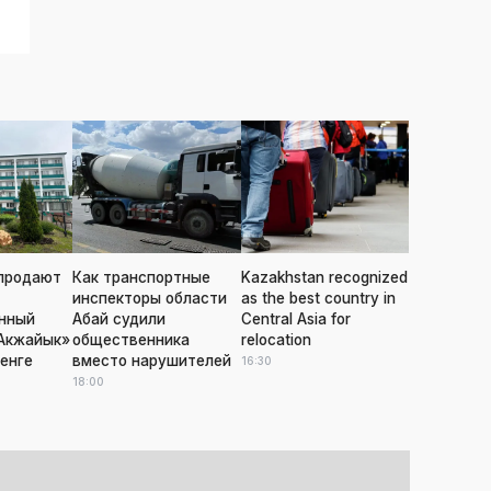
продают
Как транспортные
Kazakhstan recognized
инспекторы области
as the best country in
нный
Абай судили
Central Asia for
Акжайык»
общественника
relocation
тенге
вместо нарушителей
16:30
18:00