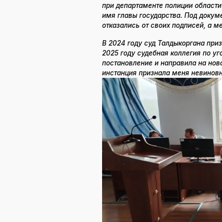
при департаменте полиции област
имя главы государства. Под докум
отказались от своих подписей, а м
В 2024 году суд Талдыкоргана при
2025 году судебная коллегия по у
постановление и направила на но
инстанция признала меня невинов