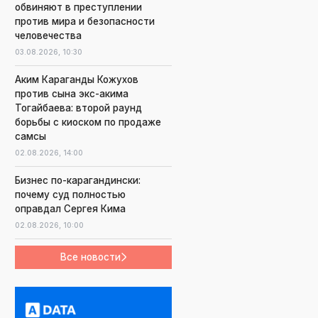
обвиняют в преступлении
против мира и безопасности
человечества
03.08.2026,
10:30
Аким Караганды Кожухов
против сына экс-акима
Тогайбаева: второй раунд
борьбы с киоском по продаже
самсы
02.08.2026,
14:00
Бизнес по-карагандински:
почему суд полностью
оправдал Сергея Кима
02.08.2026,
10:00
Все новости