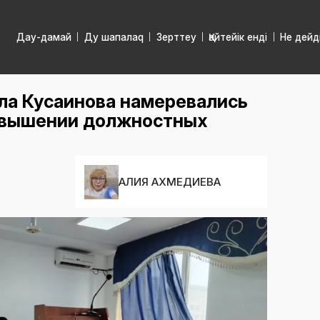
Дау-дамай
Ду шапалаq
Зерттеу
Қайтейік енді
Не дейд
ла Кусаинова намеревались
ревышении должностных
АЛИЯ АХМЕДИЕВА