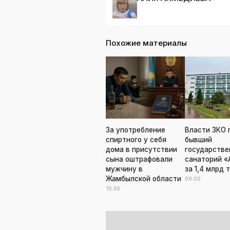
Похожие материалы
За употребление
Власти ЗКО 
спиртного у себя
бывший
дома в присутствии
государстве
сына оштрафовали
санаторий «
мужчину в
за 1,4 млрд 
Жамбылской области
09:00
10:30