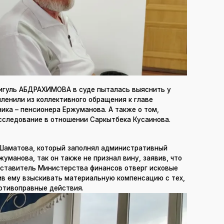
игуль АБДРАХИМОВА в суде пыталась выяснить у
членили из коллективного обращения к главе
ика – пенсионера Ержуманова. А также о том,
сследование в отношении Саркытбека Кусаинова.
 Шаматова, который заполнял административный
уманова, так он также не признал вину, заявив, что
едставитель Министерства финансов отверг исковые
в ему взыскивать материальную компенсацию с тех,
ротивоправные действия.