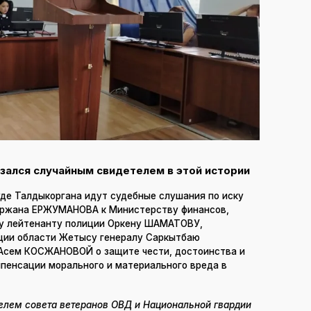
азался случайным свидетелем в этой истории
уде Талдыкоргана идут судебные слушания по иску
аржана ЕРЖУМАНОВА к Министерству финансов,
му лейтенанту полиции Оркену ШАМАТОВУ,
ции области Жетысу генералу Саркытбаю
Асем КОСЖАНОВОЙ о защите чести, достоинства и
мпенсации морального и материального вреда в
телем совета ветеранов ОВД и Национальной гвардии