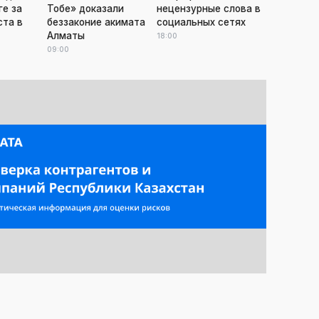
ге за
Тобе» доказали
нецензурные слова в
ста в
беззаконие акимата
социальных сетях
Алматы
18:00
09:00