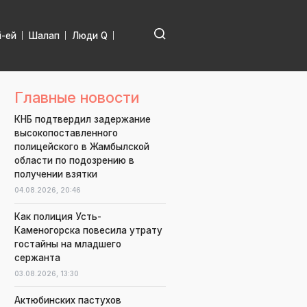
і-ей
Шалап
Люди Q
Главные новости
КНБ подтвердил задержание
высокопоставленного
полицейского в Жамбылской
области по подозрению в
получении взятки
04.08.2026,
20:46
Как полиция Усть-
Каменогорска повесила утрату
гостайны на младшего
сержанта
03.08.2026,
13:30
Актюбинских пастухов