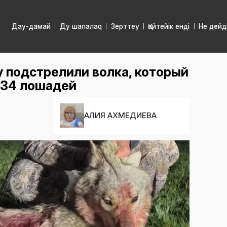
Дау-дамай
Ду шапалаq
Зерттеу
Қайтейік енді
Не дейд
 подстрелили волка, который
 34 лошадей
АЛИЯ АХМЕДИЕВА