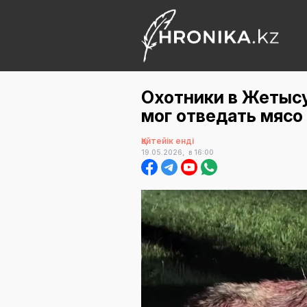
Охотники в Жетысу
мог отведать мясо
Қайтейік енді
19.05.2026,
в 16:00