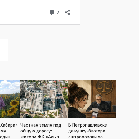
«Хабара»
Частная земля под
В Петропавловске
ему
общую дорогу:
девушку-блогера
 один
жители ЖК «Асыл
оштрафовали за