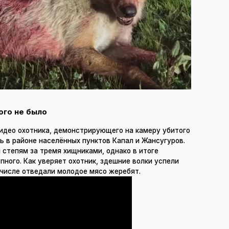
ого не было
видео охотника, демонстрирующего на камеру убитого
сь в районе населённых пунктов Капал и Жансугуров.
и степям за тремя хищниками, однако в итоге
пного. Как уверяет охотник, здешние волки успели
 числе отведали молодое мясо жеребят.