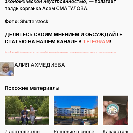
экономической неустроенностью,
— полагает
талдыкорганка Асем СМАГУЛОВА.
Фото:
Shutterstock.
ДЕЛИТЕСЬ СВОИМ МНЕНИЕМ И ОБСУЖДАЙТЕ
СТАТЬЮ НА НАШЕМ КАНАЛЕ В
TELEGRAM
!
Блогер Сандугаш Дуйсенова, написавшая о жестоком убийстве молодой женщины, жалуется на преследование со стороны правоохранительных органов
АЛИЯ АХМЕДИЕВА
Похожие материалы
Дәрігерлердің
Решение о сносе
Казахстанск