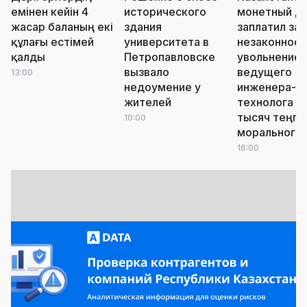
емінен кейін 4
исторического
монетный д
жасар баланың екі
здания
заплатил за
құлағы естімей
университета в
незаконное
қалды
Петропавловске
увольнение
вызвало
ведущего
13:00
недоумение у
инженера-
жителей
технолога 5
тысяч теңге
10:00
морального 
16:00