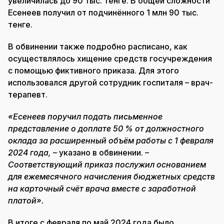
увеличилась до 90 тыс. тенге. В общей сложности
Есенеев получил от подчинённого 1 млн 90 тыс.
тенге.
В обвинении также подробно расписано, как
осуществлялось хищение средств госучреждения
с помощью фиктивного приказа. Для этого
использовался другой сотрудник госпиталя – врач-
терапевт.
«Есенеев поручил подать письменное
представление о доплате 50 % от должностного
оклада за расширенный объём работы с 1 февраля
2024 года,
– указано в обвинении.
–
Соответствующий приказ послужил основанием
для ежемесячного начисления бюджетных средств
на карточный счёт врача вместе с заработной
платой».
В итоге с февраля по май 2024 года было