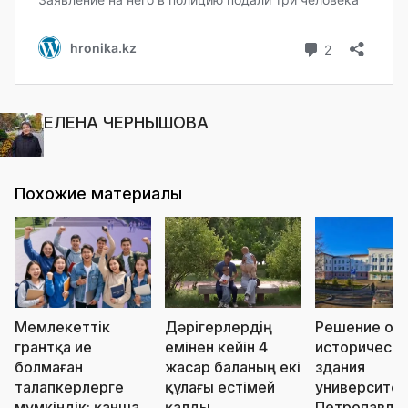
ЕЛЕНА ЧЕРНЫШОВА
Похожие материалы
Мемлекеттік
Дәрігерлердің
Решение о с
грантқа ие
емінен кейін 4
историческо
болмаған
жасар баланың екі
здания
талапкерлерге
құлағы естімей
университет
мүмкіндік: қанша
қалды
Петропавло