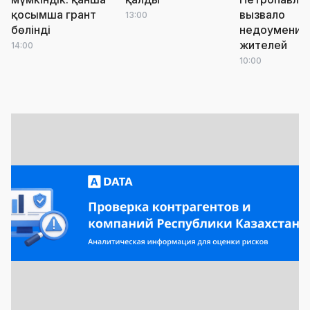
қосымша грант
вызвало
13:00
бөлінді
недоумение
жителей
14:00
10:00