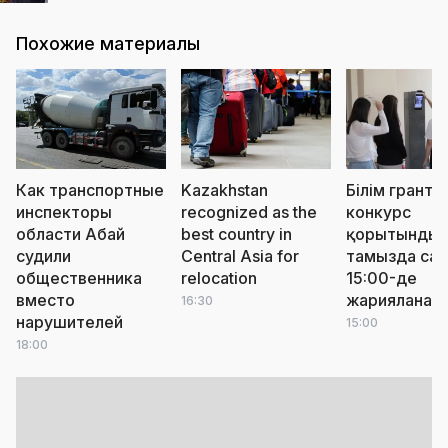
Похожие материалы
Как транспортные
Kazakhstan
Білім грантт
инспекторы
recognized as the
конкурс
области Абай
best country in
қорытындыс
судили
Central Asia for
тамызда сағ
общественника
relocation
15:00-де
вместо
жарияланад
16:30
нарушителей
15:00
18:00