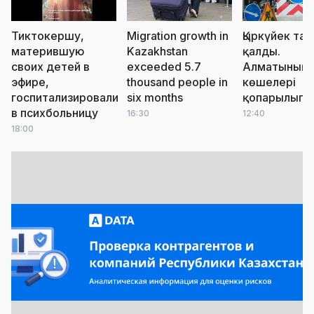
Тиктокершу,
Migration growth in
Қыркүйек тая
матерившую
Kazakhstan
қалды.
своих детей в
exceeded 5.7
Алматының
эфире,
thousand people in
көшелері
госпитализировали
six months
қопарылып 
в психбольницу
16:30
12:40
18:00