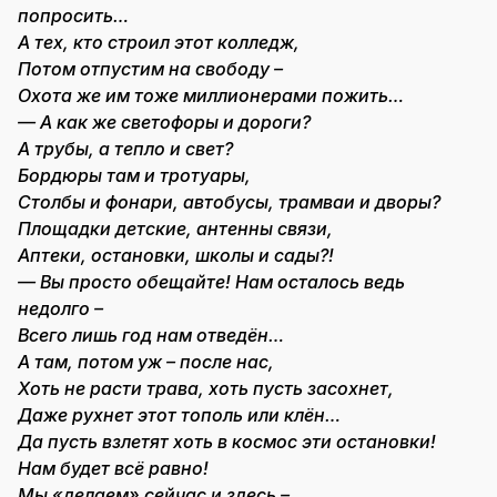
попросить…
А тех, кто строил этот колледж,
Потом отпустим на свободу –
Охота же им тоже миллионерами пожить…
— А как же светофоры и дороги?
А трубы, а тепло и свет?
Бордюры там и тротуары,
Столбы и фонари, автобусы, трамваи и дворы?
Площадки детские, антенны связи,
Аптеки, остановки, школы и сады?!
— Вы просто обещайте! Нам осталось ведь
недолго –
Всего лишь год нам отведён…
А там, потом уж – после нас,
Хоть не расти трава, хоть пусть засохнет,
Даже рухнет этот тополь или клён…
Да пусть взлетят хоть в космос эти остановки!
Нам будет всё равно!
Мы «делаем» сейчас и здесь –