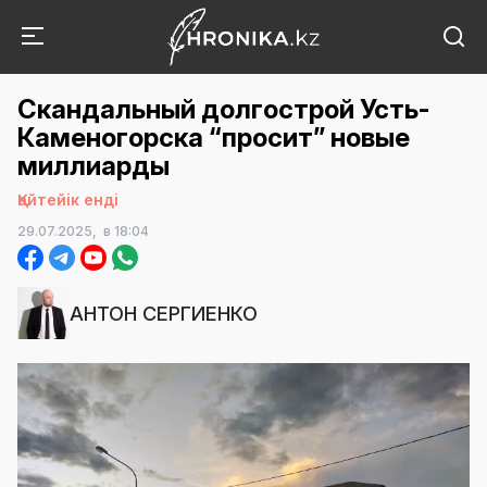
Скандальный долгострой Усть-
Каменогорска “просит” новые
миллиарды
Қайтейік енді
29.07.2025,
в 18:04
АНТОН СЕРГИЕНКО