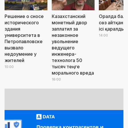
Решение о сносе
Казахстанский
Оралда бала
исторического
монетный двор
сөз айтқан ә
здания
заплатил за
ісі қаралды
университета в
незаконное
14:00
Петропавловске
увольнение
вызвало
ведущего
недоумение у
инженера-
жителей
технолога 50
тысяч теңге
10:00
морального вреда
16:00