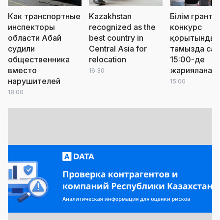
Как транспортные
Kazakhstan
Білім грантт
инспекторы
recognized as the
конкурс
области Абай
best country in
қорытындыс
судили
Central Asia for
тамызда сағ
общественника
relocation
15:00-де
вместо
жарияланад
16:30
нарушителей
15:00
18:00