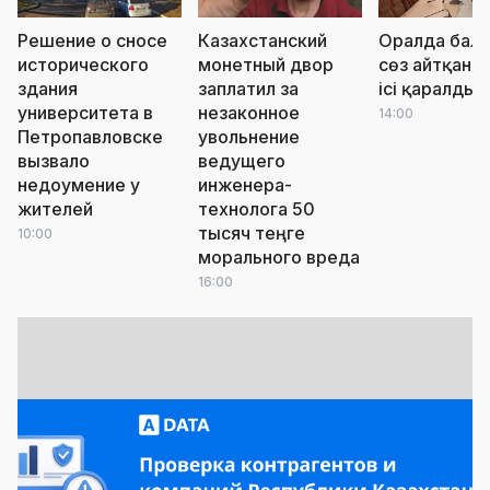
Решение о сносе
Казахстанский
Оралда бала
исторического
монетный двор
сөз айтқан ә
здания
заплатил за
ісі қаралды
университета в
незаконное
14:00
Петропавловске
увольнение
вызвало
ведущего
недоумение у
инженера-
жителей
технолога 50
тысяч теңге
10:00
морального вреда
16:00