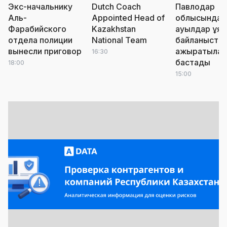
Экс-начальнику
Dutch Coach
Павлодар
Аль-
Appointed Head of
облысында
Фарабийского
Kazakhstan
ауылдар ұя
отдела полиции
National Team
байланыста
вынесли приговор
ажыратыла
16:30
бастады
18:00
15:00