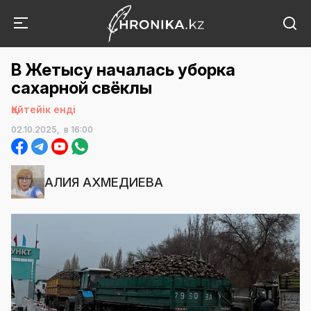
В Жетысу началась уборка
сахарной свёклы
Қайтейік енді
02.10.2025,
в 16:00
АЛИЯ АХМЕДИЕВА