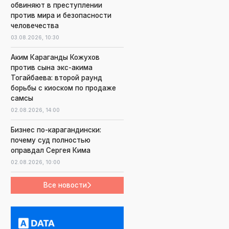
обвиняют в преступлении
против мира и безопасности
человечества
03.08.2026,
10:30
Аким Караганды Кожухов
против сына экс-акима
Тогайбаева: второй раунд
борьбы с киоском по продаже
самсы
02.08.2026,
14:00
Бизнес по-карагандински:
почему суд полностью
оправдал Сергея Кима
02.08.2026,
10:00
Все новости