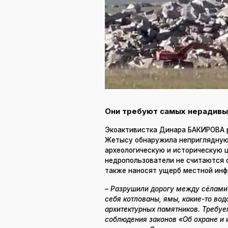
Они требуют самых нерадивы
Экоактивистка Динара БАКИРОВА ра
Жетысу обнаружила неприглядную,
археологическую и историческую 
недропользователи не считаются с
также наносят ущерб местной инф
–
Разрушили дорогу между сёлами К
себя котлованы, ямы, какие-то вод
архитектурных памятников. Требу
соблюдения законов «Об охране и 