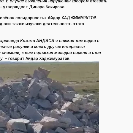
са. В случае выявления нарушений требуем отозвать
– утверждает Динара Бакирова.
«Зелёная солидарность» Айдар ХАДЖИМУРАТОВ
ад они также изучали деятельность этого
о краеведа Кажета АНДАСА я снимал там видео с
льные рисунки и много других интересных
ы снимали, к нам подъехал молодой парень и стал
у,
– говорит Айдар Хаджимуратов.