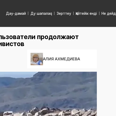
Дау-дамай
Ду шапалаq
Зерттеу
Қайтейік енді
Не дейд
льзователи продолжают
ивистов
АЛИЯ АХМЕДИЕВА