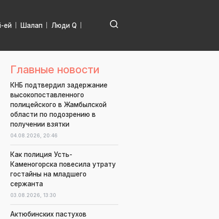
і-ей
Шалап
Люди Q
Главные новости
КНБ подтвердил задержание
высокопоставленного
полицейского в Жамбылской
области по подозрению в
получении взятки
04.08.2026,
20:46
Как полиция Усть-
Каменогорска повесила утрату
гостайны на младшего
сержанта
03.08.2026,
13:30
Актюбинских пастухов