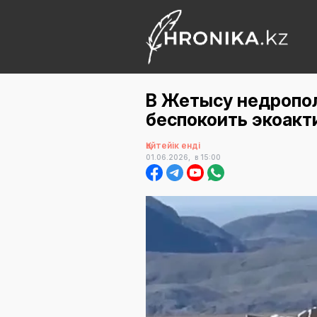
В Жетысу недропо
беспокоить экоакт
Қайтейік енді
01.06.2026,
в 15:00