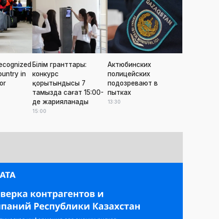
ecognized
Білім гранттары:
Актюбинских
ountry in
конкурс
полицейских
or
қорытындысы 7
подозревают в
тамызда сағат 15:00-
пытках
де жарияланады
13:30
15:00