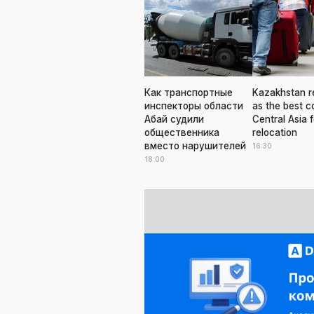
Как транспортные
Kazakhstan r
инспекторы области
as the best c
Абай судили
Central Asia f
общественника
relocation
вместо нарушителей
16:30
18:00