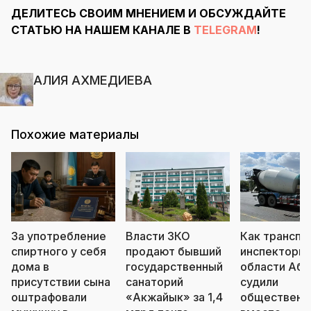
ДЕЛИТЕСЬ СВОИМ МНЕНИЕМ И ОБСУЖДАЙТЕ
СТАТЬЮ НА НАШЕМ КАНАЛЕ В
TELEGRAM
!
АЛИЯ АХМЕДИЕВА
Похожие материалы
За употребление
Власти ЗКО
Как транспо
спиртного у себя
продают бывший
инспекторы
дома в
государственный
области Аба
присутствии сына
санаторий
судили
оштрафовали
«Акжайык» за 1,4
общественн