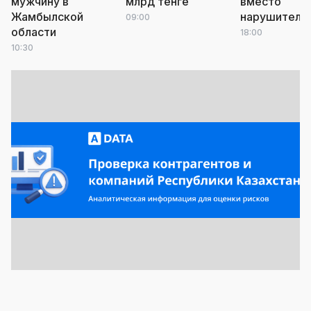
мужчину в
млрд тенге
вместо
Жамбылской
нарушителе
09:00
области
18:00
10:30