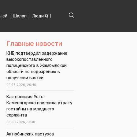
і-ей
Шалап
Люди Q
Главные новости
КНБ подтвердил задержание
высокопоставленного
полицейского в Жамбылской
области по подозрению в
получении взятки
04.08.2026,
20:46
Как полиция Усть-
Каменогорска повесила утрату
гостайны на младшего
сержанта
03.08.2026,
13:30
Актюбинских пастухов