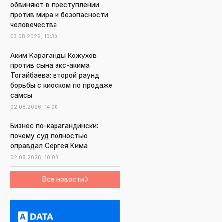
обвиняют в преступлении
против мира и безопасности
человечества
03.08.2026,
10:30
Аким Караганды Кожухов
против сына экс-акима
Тогайбаева: второй раунд
борьбы с киоском по продаже
самсы
02.08.2026,
14:00
Бизнес по-карагандински:
почему суд полностью
оправдал Сергея Кима
02.08.2026,
10:00
Все новости