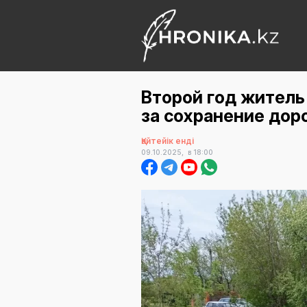
Второй год житель
за сохранение дор
Қайтейік енді
09.10.2025,
в 18:00