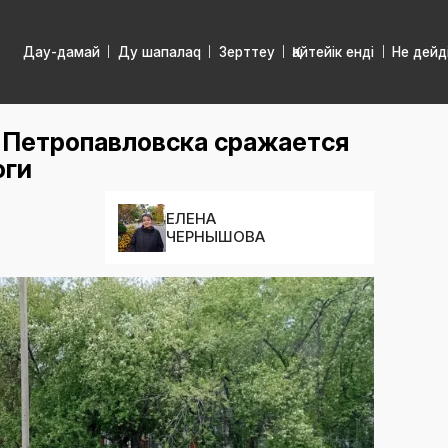
Дау-дамай
Ду шапалаq
Зерттеу
Қайтейік енді
Не дейд
 Петропавловска сражается
оги
ЕЛЕНА
ЧЕРНЫШОВА