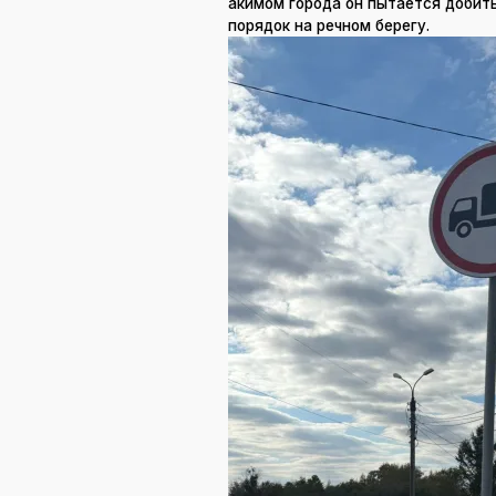
акимом города он пытается добить
порядок на речном берегу.