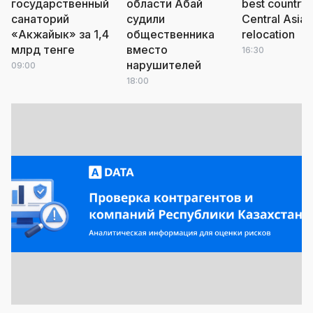
государственный
области Абай
best country 
санаторий
судили
Central Asia 
«Акжайык» за 1,4
общественника
relocation
млрд тенге
вместо
16:30
нарушителей
09:00
18:00